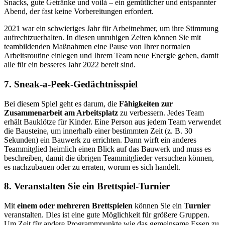
Snacks, gute Getränke und voilà – ein gemütlicher und entspannter
Abend, der fast keine Vorbereitungen erfordert.
2021 war ein schwieriges Jahr für Arbeitnehmer, um ihre Stimmung
aufrechtzuerhalten. In diesen unruhigen Zeiten können Sie mit
teambildenden Maßnahmen eine Pause von Ihrer normalen
Arbeitsroutine einlegen und Ihrem Team neue Energie geben, damit
alle für ein besseres Jahr 2022 bereit sind.
7. Sneak-a-Peek-Gedächtnisspiel
Bei diesem Spiel geht es darum, die
Fähigkeiten zur
Zusammenarbeit am Arbeitsplatz
zu verbessern. Jedes Team
erhält Bauklötze für Kinder. Eine Person aus jedem Team verwendet
die Bausteine, um innerhalb einer bestimmten Zeit (z. B. 30
Sekunden) ein Bauwerk zu errichten. Dann wirft ein anderes
Teammitglied heimlich einen Blick auf das Bauwerk und muss es
beschreiben, damit die übrigen Teammitglieder versuchen können,
es nachzubauen oder zu erraten, worum es sich handelt.
8. Veranstalten Sie ein Brettspiel-Turnier
Mit
einem oder mehreren Brettspielen
können Sie ein
Turnier
veranstalten. Dies ist eine gute Möglichkeit für größere Gruppen.
Um Zeit für andere Programmpunkte wie das gemeinsame Essen zu