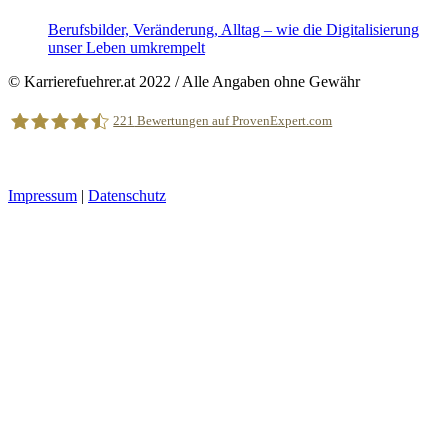
Berufsbilder, Veränderung, Alltag – wie die Digitalisierung
unser Leben umkrempelt
© Karrierefuehrer.at 2022 / Alle Angaben ohne Gewähr
221
Bewertungen auf ProvenExpert.com
*Affiliate-Links
eEducation Net e.K.
Impressum
|
Datenschutz